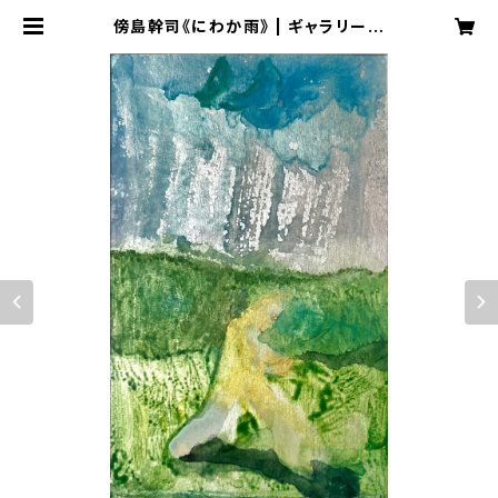
傍島幹司《にわか雨》 | ギャラリーゴ
トウ