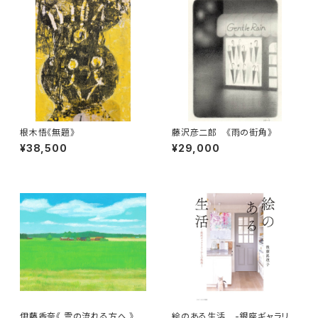
根木悟《無題》
藤沢彦二郎 《雨の街角》
¥38,500
¥29,000
伊藤香奈《 雲の流れる方へ 》
絵のある生活 -銀座ギャラリス