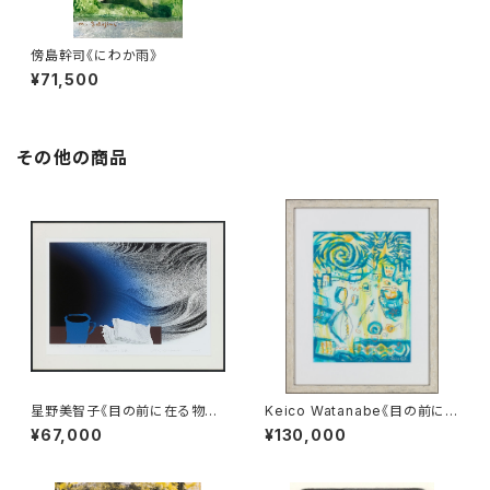
傍島幹司《にわか雨》
¥71,500
その他の商品
星野美智子《目の前に在る物
Keico Watanabe《目の前に在
「拡散していく言葉」》
る物》
¥67,000
¥130,000