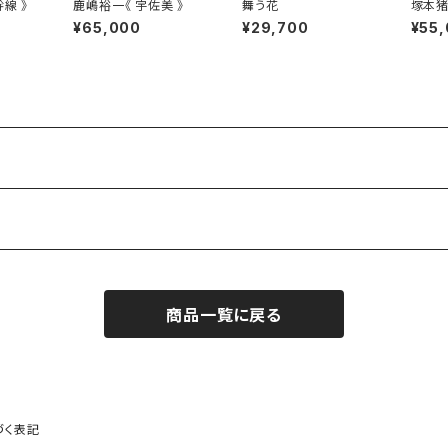
線 》
鹿嶋裕一《 宇佐美 》
舞う花
塚本猪
るこの
¥65,000
¥29,700
¥55
商品一覧に戻る
づく表記