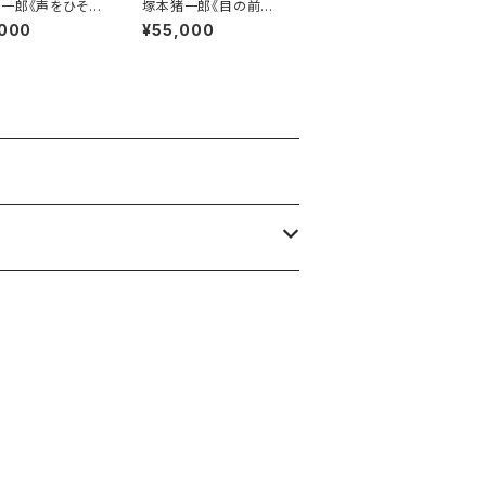
一郎《声をひそめ
塚本猪一郎《目の前に
夜に》
在る物》
,000
¥55,000