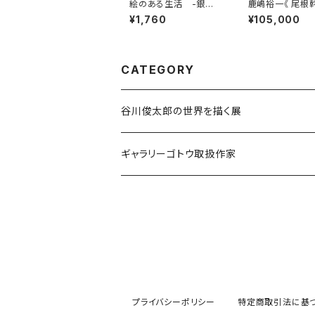
絵のある生活 -銀座
鹿嶋裕一《 尾根幹
ギャラリストからの提
¥1,760
¥105,000
案-
CATEGORY
谷川俊太郎の世界を描く展
ギャラリーゴトウ取扱作家
伊藤香奈
升方允子
プライバシーポリシー
特定商取引法に基