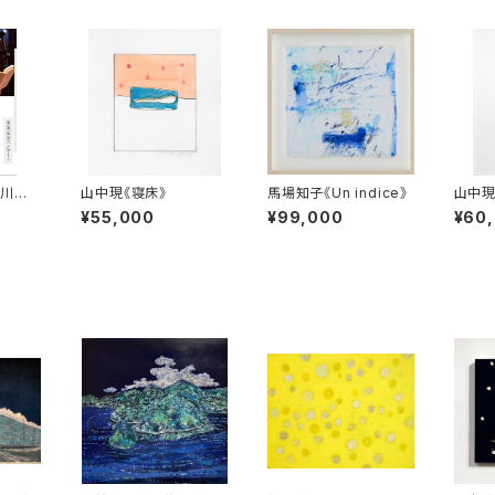
谷川俊
山中現《寝床》
馬場知子《Un indice》
山中現
」出版
¥55,000
¥99,000
¥60
VD