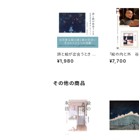
詩と絵が出会うとき 谷
「絵の内と外 
川俊太郎の世界を描く
太郎の世界を描く
¥1,980
¥7,700
展-銀座ギャラリーゴト
記念コンサートD
ウ
その他の商品