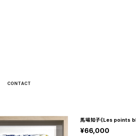
CONTACT
馬場知子《Les points b
¥66,000