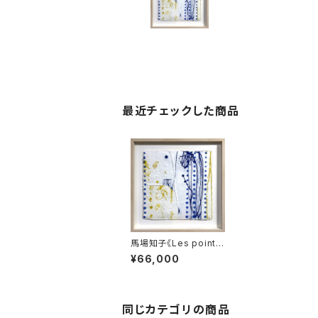
最近チェックした商品
馬場知子《Les points
bleus》
¥66,000
同じカテゴリの商品