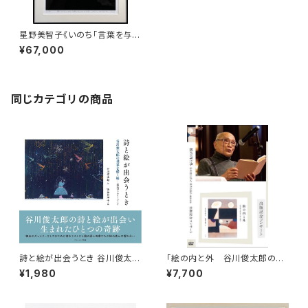
星野美智子《いのち「言葉を与え
られた生命」》
¥67,000
同じカテゴリの商品
詩と絵が出会うとき 谷川俊太郎
「絵の内と外 谷川俊太郎の世
の世界を描く展-銀座ギャラリー
界を描く」出版記念コンサートD
¥1,980
¥7,700
ゴトウ
VD