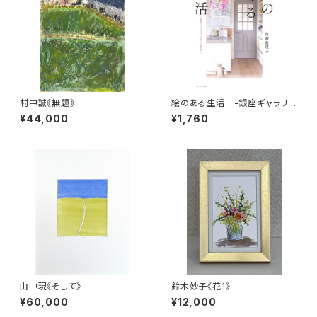
村中誠《無題》
絵のある生活 -銀座ギャラリス
トからの提案-
¥44,000
¥1,760
山中現《そして》
鈴木妙子《花1》
¥60,000
¥12,000