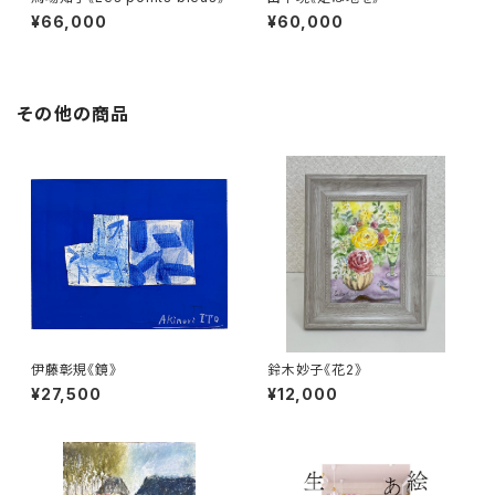
¥66,000
¥60,000
その他の商品
伊藤彰規《鏡》
鈴木妙子《花2》
¥27,500
¥12,000