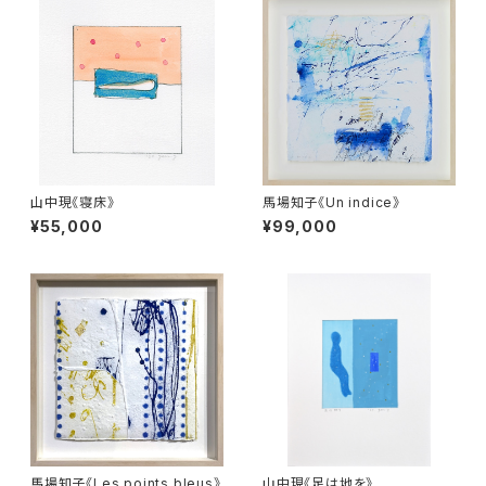
山中現《寝床》
馬場知子《Un indice》
¥55,000
¥99,000
馬場知子《Les points bleus》
山中現《足は地を》