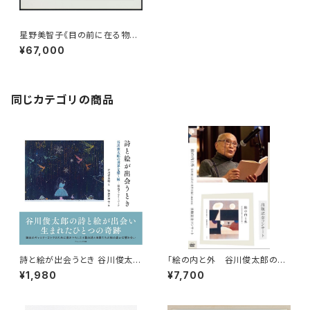
星野美智子《目の前に在る物
「拡散していく言葉」》
¥67,000
同じカテゴリの商品
詩と絵が出会うとき 谷川俊太郎
「絵の内と外 谷川俊太郎の世
の世界を描く展-銀座ギャラリー
界を描く」出版記念コンサートD
¥1,980
¥7,700
ゴトウ
VD