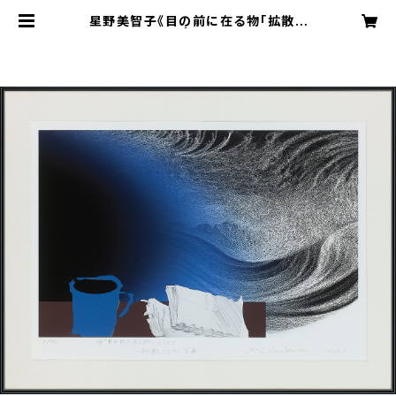
星野美智子《目の前に在る物「拡散し
ていく言葉」》 | ギャラリーゴトウ