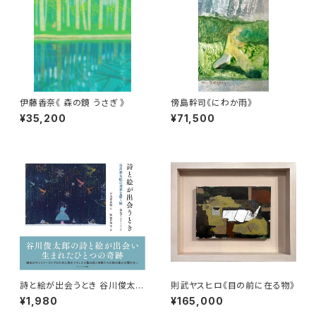
伊藤香奈《 森の鏡 うさぎ 》
傍島幹司《にわか雨》
¥35,200
¥71,500
詩と絵が出会うとき 谷川俊太郎
則武ヤスヒロ《目の前に在る物》
の世界を描く展-銀座ギャラリー
¥1,980
¥165,000
ゴトウ