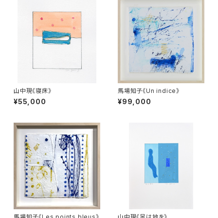
山中現《寝床》
馬場知子《Un indice》
¥55,000
¥99,000
馬場知子《Les points bleus》
山中現《足は地を》