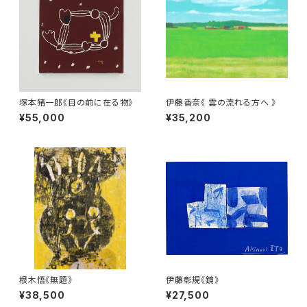
塚本猪一郎《目の前に在る物》
伊藤香奈《 雲の流れる方へ 》
¥55,000
¥35,200
根木悟《無題》
伊藤彰規《鏡》
¥38,500
¥27,500