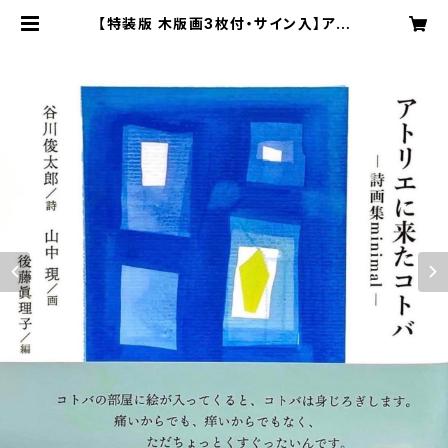
【特装版 木版画3枚付・サイン入】アト
リエに来たコトバ ー詩画集 minima
lー | ギャラリーゴトウ