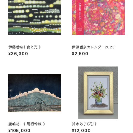
伊藤香奈《 夜と光 》
伊藤香奈カレンダー2023
¥36,300
¥2,500
鹿嶋裕一《 尾根幹線 》
鈴木妙子《花1》
¥105,000
¥12,000