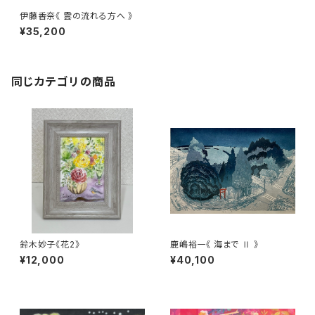
伊藤香奈《 雲の流れる方へ 》
¥35,200
同じカテゴリの商品
鈴木妙子《花2》
鹿嶋裕一《 海まで Ⅱ 》
¥12,000
¥40,100