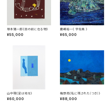
塚本猪一郎《目の前に在る物》
鹿嶋裕一《 宇佐美 》
¥55,000
¥65,000
山中現《足は地を》
梅野亮《私に残された（つき）》
¥60,000
¥88,000