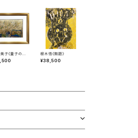
美子《量子の世
根木悟《無題》
,500
¥38,500