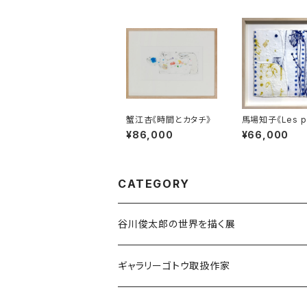
蟹江杏《時間とカタチ》
馬場知子《Les po
bleus》
¥86,000
¥66,000
CATEGORY
谷川俊太郎の世界を描く展
ギャラリーゴトウ取扱作家
伊藤香奈