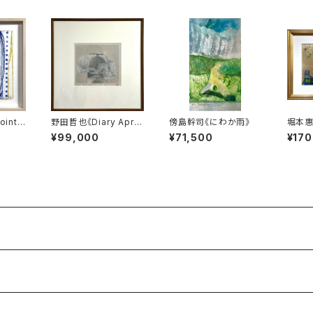
ints
野田哲也《Diary April
傍島幹司《にわか雨》
堀本惠
16th '97》
界へ》
¥99,000
¥71,500
¥170