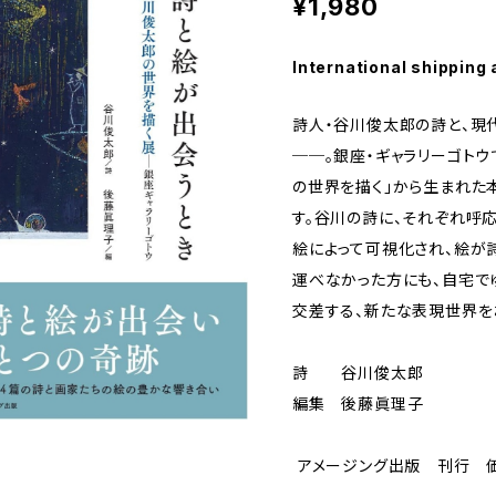
¥1,980
International shipping 
詩人・谷川俊太郎の詩と、現
──。銀座・ギャラリーゴト
の世界を描く」から生まれた
す。谷川の詩に、それぞれ呼
絵によって可視化され、絵が
運べなかった方にも、自宅で
交差する、新たな表現世界を
詩 谷川俊太郎
編集 後藤眞理子
‎ アメージング出版 刊行 価