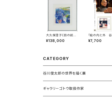
大久保澄子《目の前に
「絵の内と外 
在る物》
太郎の世界を描く
¥138,000
¥7,700
記念コンサートD
CATEGORY
谷川俊太郎の世界を描く展
ギャラリーゴトウ取扱作家
伊藤香奈