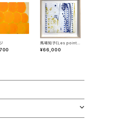
ジ
馬場知子《Les points
bleus》
,700
¥66,000