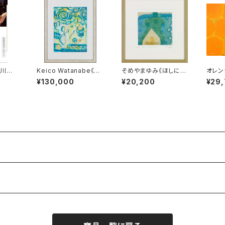
谷川俊
Keico Watanabe《目
そめやまゆみ《ほしにな
オレン
」出版
の前に在る物》
ったひと》
¥130,000
¥20,200
¥29
VD