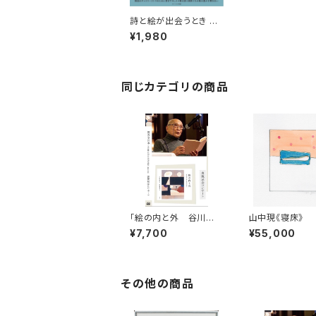
詩と絵が出会うとき 谷
川俊太郎の世界を描く
¥1,980
展-銀座ギャラリーゴト
ウ
同じカテゴリの商品
「絵の内と外 谷川俊
山中現《寝床》
太郎の世界を描く」出版
¥7,700
¥55,000
記念コンサートDVD
その他の商品